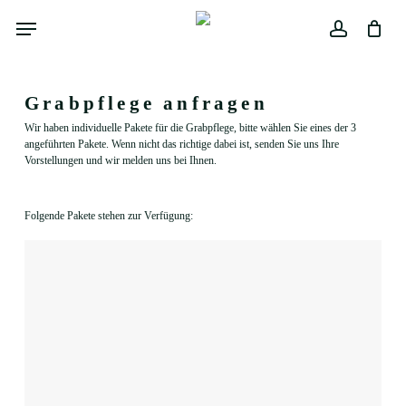
Skip
Menu
to
main
Close
Warenkorb
account
Cart
content
Grabpflege anfragen
Wir haben individuelle Pakete für die Grabpflege, bitte wählen Sie eines der 3
angeführten Pakete. Wenn nicht das richtige dabei ist, senden Sie uns Ihre
Vorstellungen und wir melden uns bei Ihnen.
Folgende Pakete stehen zur Verfügung: