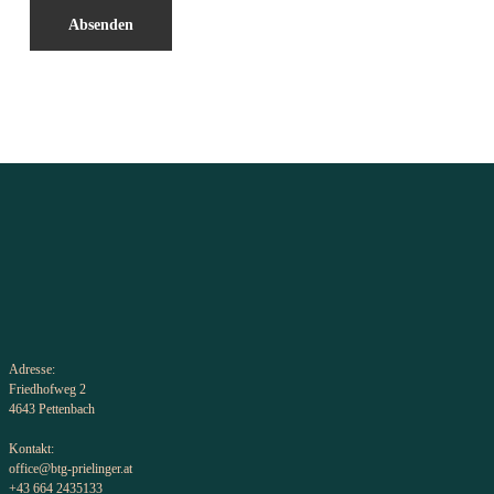
Adresse:
Friedhofweg 2
4643 Pettenbach
Kontakt:
office@btg-prielinger.at
+43 664 2435133