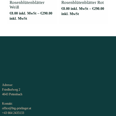
mehrere
mehrere
Rosenblütenblätter
Rosenblütenblätter Rot
Varianten
Varianten
Weiß
€
8.00
inkl. MwSt
–
€
290.00
auf.
auf.
€
8.00
inkl. MwSt
–
€
290.00
inkl. MwSt
Die
Die
inkl. MwSt
Optionen
Optionen
können
können
auf
auf
der
der
Produktseite
Produktseite
gewählt
gewählt
werden
werden
Adresse:
Friedhofweg 2
4643 Pettenbach
Kontakt:
office@btg-prielinger.at
+43 664 2435133