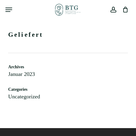
Skip
Menu
to
main
Close
Warenkorb
account
Cart
content
Geliefert
Archives
Januar 2023
Categories
Uncategorized