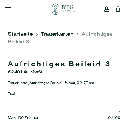
Skip
Menu
to
main
Close
account
Warenkorb
Cart
content
Startseite
Trauerkarten
Aufrichtiges
Beileid 3
Aufrichtiges Beileid 3
€
2.40
inkl. MwSt
Trauerkarte „Aufrichtiges Beileid“, faltbar, 9,2*7,7 cm.
Text
Max: 100 Zeichen
0
/
100