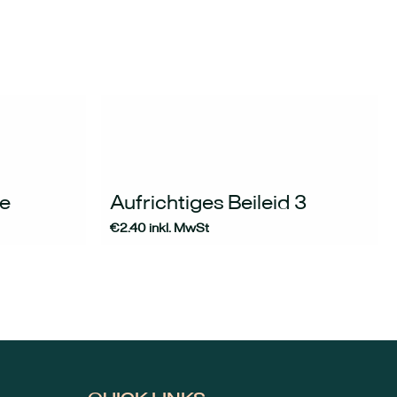
me
Aufrichtiges Beileid 3
€
2.40
inkl. MwSt