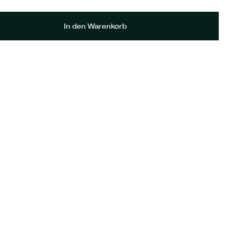
In den Warenkorb
ine E-Mail-Adresse und meine Website in
die nächste Kommentierung speichern.