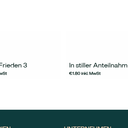
Frieden 3
In stiller Anteilnah
MwSt
€
1.80
inkl. MwSt