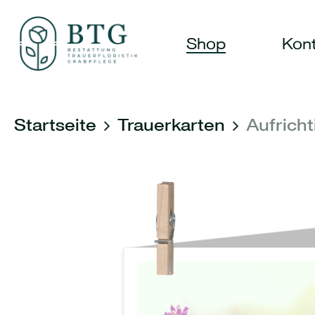
Skip
to
Shop
Kont
main
content
Startseite
Trauerkarten
Aufricht