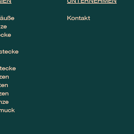
IEN
UNTERNEHMEN
räuße
Kontakt
nze
ecke
stecke
tecke
zen
ten
zen
nze
hmuck