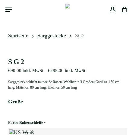
Skip
Menu
to
main
Close
Warenkorb
account
Cart
content
Startseite
Sarggestecke
SG2
SG2
€
90.00
inkl. MwSt
–
€
285.00
inkl. MwSt
Sarggesteck schlicht mit weiße Rosen. Wählbar in 3 Größen: Groß ca. 150 cm
lang, Mittel ca. 80 cm lang, Klein ca. 50 cm lang
Größe
Farbe Bukettschleife
*