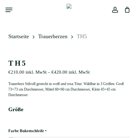
Skip
Menu
to
main
Close
Warenkorb
account
Cart
content
Startseite
Trauerherzen
TH5
TH5
€
210.00
inkl. MwSt
–
€
420.00
inkl. MwSt
Trauerherz Stilvoll gesteckt in weiß und rosa Töne. Wählbar in 3 Größen: Groß
73×73 cm Durchmesser, Mittel 60×60 cm Durchmesser, Klein 45×45 cm
Durchmesser
Größe
Farbe Bukettschleife
*