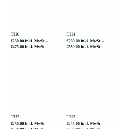
Dieses
Dieses
Produkt
Produkt
weist
weist
mehrere
mehrere
TH6
TH4
Varianten
Varianten
€
230.00
inkl. MwSt
–
€
260.00
inkl. MwSt
–
auf.
auf.
€
475.00
inkl. MwSt
€
550.00
inkl. MwSt
Die
Die
Optionen
Optionen
können
können
auf
auf
der
der
Produktseite
Produktseite
gewählt
gewählt
werden
werden
Dieses
Dieses
Produkt
Produkt
weist
weist
mehrere
mehrere
TH3
TH2
Varianten
Varianten
€
250.00
inkl. MwSt
–
€
245.00
inkl. MwSt
–
auf.
auf.