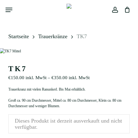
Skip
Menu
to
main
Close
Warenkorb
account
Cart
content
Startseite
Trauerkränze
TK7
TK7
€
150.00
inkl. MwSt
–
€
350.00
inkl. MwSt
Trauerkranz mit vielen Ranunkerl. Bis Mai erhältlich.
Groß ca. 90 cm Durchmesser, Mittel ca. 80 cm Durchmesser, Klein ca. 80 cm
Durchmesser und weniger Blumen.
Dieses Produkt ist derzeit ausverkauft und nicht
verfügbar.