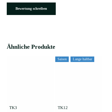
Bewertung schreiben
Ähnliche Produkte
Saison
Lange haltbar
Dieses
Dieses
Produkt
Produkt
weist
weist
mehrere
mehrere
TK3
TK12
Varianten
Varianten