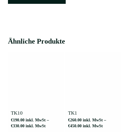
Ähnliche Produkte
Dieses
Dieses
Produkt
Produkt
weist
weist
mehrere
mehrere
TK10
TK1
Varianten
Varianten
€
190.00
inkl. MwSt
–
€
260.00
inkl. MwSt
–
auf.
auf.
€
330.00
inkl. MwSt
€
450.00
inkl. MwSt
Die
Die