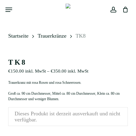
Skip
Menu
to
main
Close
Warenkorb
account
Cart
content
Startseite
Trauerkränze
TK8
TK8
€
150.00
inkl. MwSt
–
€
350.00
inkl. MwSt
Trauerkranz mit rosa Rosen und rosa Schneerosen.
Groß ca. 90 cm Durchmesser, Mittel ca. 80 cm Durchmesser, Klein ca. 80 cm
Durchmesser und weniger Blumen.
Dieses Produkt ist derzeit ausverkauft und nicht
verfügbar.