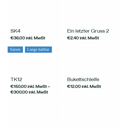
können
auf
der
Produktseite
gewählt
werden
SK4
Ein letzter Gruss 2
€
36.00
inkl. MwSt
€
2.40
inkl. MwSt
Saison
Lange haltbar
Dieses
Produkt
weist
mehrere
TK12
Bukettschleife
Varianten
€
150.00
inkl. MwSt
–
€
12.00
inkl. MwSt
auf.
€
300.00
inkl. MwSt
Die
Optionen
können
auf
der
Produktseite
gewählt