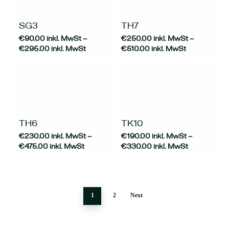
Produkt
Produkt
weist
weist
mehrere
mehrere
SG3
TH7
Varianten
Varianten
€
90.00
inkl. MwSt
–
€
250.00
inkl. MwSt
–
auf.
auf.
€
295.00
inkl. MwSt
€
510.00
inkl. MwSt
Die
Die
Optionen
Optionen
können
können
auf
auf
der
der
Dieses
Dieses
Produktseite
Produktseite
Produkt
Produkt
gewählt
gewählt
weist
weist
werden
werden
mehrere
mehrere
TH6
TK10
Varianten
Varianten
€
230.00
inkl. MwSt
–
€
190.00
inkl. MwSt
–
auf.
auf.
€
475.00
inkl. MwSt
€
330.00
inkl. MwSt
Die
Die
Optionen
Optionen
können
können
auf
auf
der
der
Produktseite
Produktseite
1
2
Next
gewählt
gewählt
werden
werden