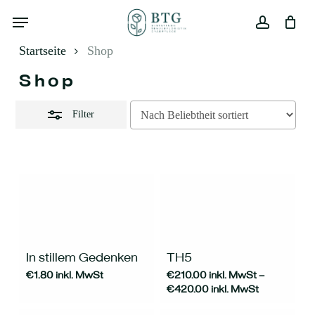
Skip
Menu
to
Close
main
Warenkorb
Close
account
Filters
Cart
content
Startseite
Shop
Shop
Filter
Dieses
Produkt
weist
mehrere
In stillem Gedenken
TH5
Varianten
€
1.80
inkl. MwSt
€
210.00
inkl. MwSt
–
auf.
€
420.00
inkl. MwSt
Die
Optionen