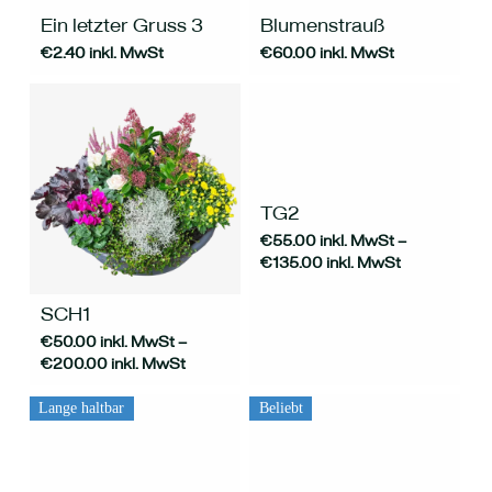
werden
Ein letzter Gruss 3
Blumenstrauß
€
2.40
inkl. MwSt
€
60.00
inkl. MwSt
Dieses
Produkt
weist
mehrere
TG2
Varianten
€
55.00
inkl. MwSt
–
auf.
Dieses
€
135.00
inkl. MwSt
Die
Produkt
Optionen
weist
können
mehrere
SCH1
auf
Varianten
€
50.00
inkl. MwSt
–
der
auf.
€
200.00
inkl. MwSt
Produktseite
Die
gewählt
Optionen
werden
können
Lange haltbar
Beliebt
auf
der
Dieses
Produktseite
Produkt
gewählt