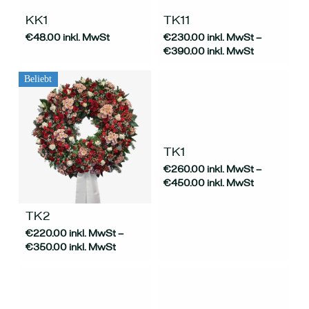
weist
werden
mehrere
KK1
TK11
Varianten
€
48.00
inkl. MwSt
€
230.00
inkl. MwSt
–
auf.
€
390.00
inkl. MwSt
Die
Optionen
können
Beliebt
auf
der
Dieses
Produktseite
Produkt
gewählt
weist
werden
mehrere
TK1
Varianten
€
260.00
inkl. MwSt
–
auf.
Dieses
€
450.00
inkl. MwSt
Die
Produkt
Optionen
weist
können
mehrere
TK2
auf
Varianten
€
220.00
inkl. MwSt
–
der
auf.
€
350.00
inkl. MwSt
Produktseite
Die
gewählt
Optionen
werden
können
auf
der