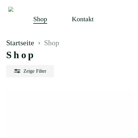
Skip
to
Shop
Kontakt
main
content
Startseite
Shop
Shop
Zeige
Filter
Min.
Max.
er
Preis
Preis