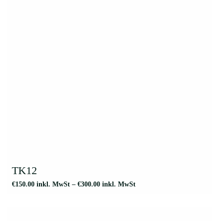
auf
der
Produktseite
gewählt
werden
Dieses
Produkt
weist
TK12
mehrere
€
150.00
inkl. MwSt
–
€
300.00
inkl. MwSt
Varianten
auf.
Die