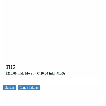
Dieses
Produkt
weist
TH5
mehrere
€
210.00
inkl. MwSt
–
€
420.00
inkl. MwSt
Varianten
auf.
Saison
Lange haltbar
Die
Optionen
können