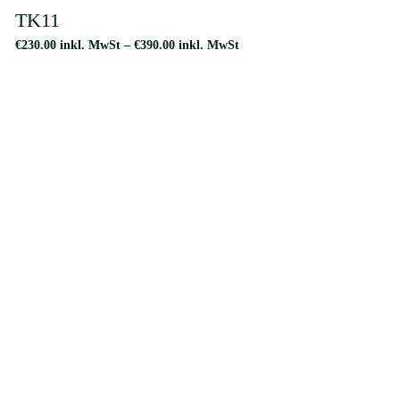
weist
TK11
mehrere
€
230.00
inkl. MwSt
–
€
390.00
inkl. MwSt
Varianten
auf.
Die
Optionen
können
auf
der
Produktseite
gewählt
werden