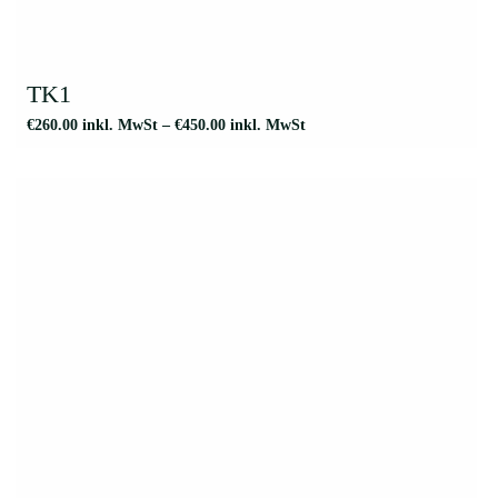
Dieses
Produkt
weist
TK1
mehrere
€
260.00
inkl. MwSt
–
€
450.00
inkl. MwSt
Varianten
auf.
Die
Optionen
können
auf
der
Produktseite
gewählt
werden