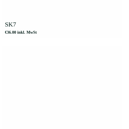
SK7
€
36.00
inkl. MwSt