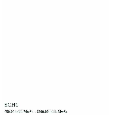
Dieses
Produkt
weist
SCH1
mehrere
€
50.00
inkl. MwSt
–
€
200.00
inkl. MwSt