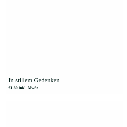
1
3
3
1
4
4
3
9
20
8
12
In stillem Gedenken
5
€
1.80
inkl. MwSt