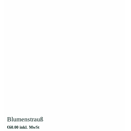
Optionen
können
auf
der
Produktseite
gewählt
werden
Blumenstrauß
€
60.00
inkl. MwSt