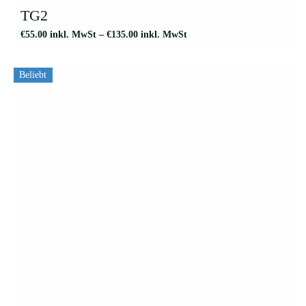
weist
TG2
mehrere
€
55.00
inkl. MwSt
–
€
135.00
inkl. MwSt
Varianten
auf.
Beliebt
Die
Optionen
können
auf
der
Produktseite
gewählt
werden