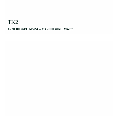
Dieses
Produkt
weist
TK2
mehrere
€
220.00
inkl. MwSt
–
€
350.00
inkl. MwSt
Varianten
auf.
Die
Optionen
können
auf
der
Produktseite
gewählt
werden