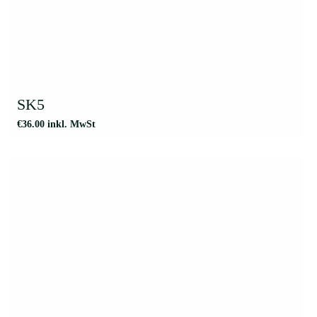
SK5
€
36.00
inkl. MwSt