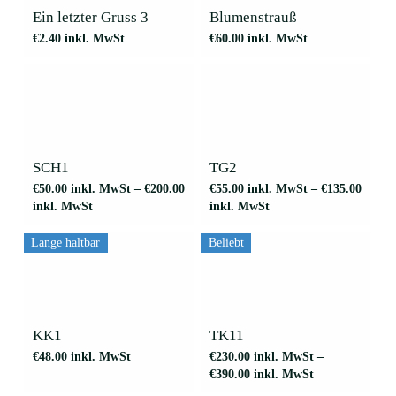
werden
Ein letzter Gruss 3
Blumenstrauß
€
2.40
inkl. MwSt
€
60.00
inkl. MwSt
Dieses
Dieses
Produkt
Produkt
weist
weist
mehrere
mehrere
SCH1
TG2
Varianten
Varianten
€
50.00
inkl. MwSt
–
€
200.00
€
55.00
inkl. MwSt
–
€
135.00
auf.
auf.
inkl. MwSt
inkl. MwSt
Die
Die
Optionen
Optionen
können
können
Lange haltbar
Beliebt
auf
auf
der
der
Dieses
Produktseite
Produktseite
Produkt
gewählt
gewählt
weist
werden
werden
mehrere
KK1
TK11
Varianten
€
48.00
inkl. MwSt
€
230.00
inkl. MwSt
–
auf.
€
390.00
inkl. MwSt
Die
Optionen