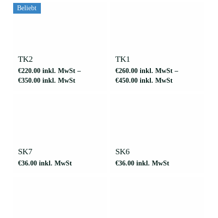
können
Beliebt
auf
der
Dieses
Dieses
Produktseite
Produkt
Produkt
gewählt
weist
weist
werden
mehrere
mehrere
TK2
TK1
Varianten
Varianten
€
220.00
inkl. MwSt
–
€
260.00
inkl. MwSt
–
auf.
auf.
€
350.00
inkl. MwSt
€
450.00
inkl. MwSt
Die
Die
Optionen
Optionen
können
können
auf
auf
der
der
Produktseite
Produktseite
gewählt
gewählt
werden
werden
SK7
SK6
€
36.00
inkl. MwSt
€
36.00
inkl. MwSt