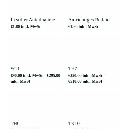
In stiller Anteilnahme
Aufrichtiges Beileid
€
1.80
inkl. MwSt
€
1.80
inkl. MwSt
Dieses
Dieses
Produkt
Produkt
weist
weist
mehrere
mehrere
SG3
TH7
Varianten
Varianten
€
90.00
inkl. MwSt
–
€
295.00
€
250.00
inkl. MwSt
–
auf.
auf.
inkl. MwSt
€
510.00
inkl. MwSt
Die
Die
Optionen
Optionen
können
können
auf
auf
der
der
Dieses
Dieses
Produktseite
Produktseite
Produkt
Produkt
gewählt
gewählt
weist
weist
werden
werden
mehrere
mehrere
TH6
TK10
Varianten
Varianten