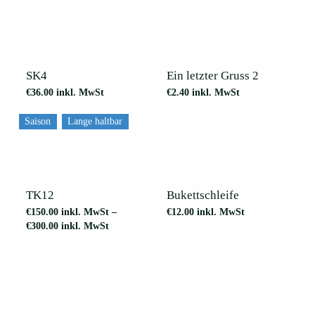
können
auf
der
Produktseite
gewählt
werden
SK4
Ein letzter Gruss 2
€
36.00
inkl. MwSt
€
2.40
inkl. MwSt
Saison
Lange haltbar
Dieses
Produkt
weist
mehrere
TK12
Bukettschleife
Varianten
€
150.00
inkl. MwSt
–
€
12.00
inkl. MwSt
auf.
€
300.00
inkl. MwSt
Die
Optionen
können
auf
der
Produktseite
gewählt