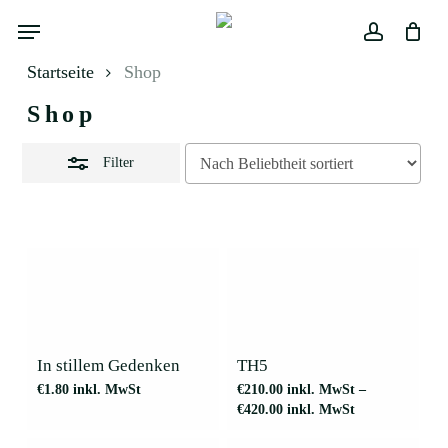
Skip
Menu
to
Close
main
Close
Warenkorb
account
Filters
Cart
content
Startseite
Shop
Shop
Filter
Dieses
Produkt
weist
mehrere
In stillem Gedenken
TH5
Varianten
€
1.80
inkl. MwSt
€
210.00
inkl. MwSt
–
auf.
€
420.00
inkl. MwSt
Die
Optionen