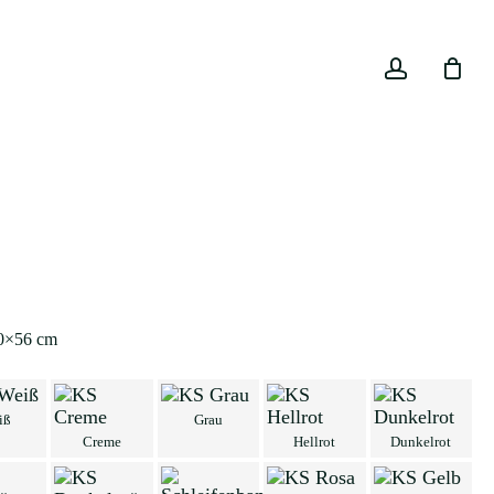
Close
account
Cart
40×56 cm
iß
Grau
Creme
Hellrot
Dunkelrot