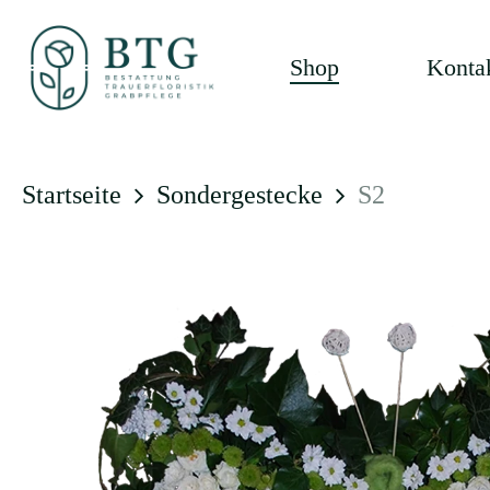
Skip
to
Shop
Konta
main
content
Startseite
Sondergestecke
S2