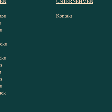
IEN
UNTERNEHMEN
uße
Kontakt
e
e
ecke
cke
n
n
n
e
uck