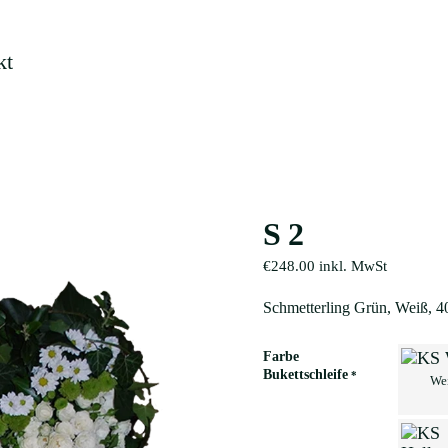
Warenkorb
kt
S2
€
248.00
inkl. MwSt
Schmetterling Grün, Weiß, 
Farbe
Bukettschleife
*
We