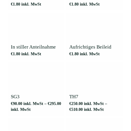
€
1.80
inkl. MwSt
€
1.80
inkl. MwSt
In stiller Anteilnahme
Aufrichtiges Beileid
€
1.80
inkl. MwSt
€
1.80
inkl. MwSt
Dieses
Dieses
Produkt
Produkt
weist
weist
mehrere
mehrere
SG3
TH7
Varianten
Varianten
€
90.00
inkl. MwSt
–
€
295.00
€
250.00
inkl. MwSt
–
auf.
auf.
inkl. MwSt
€
510.00
inkl. MwSt
Die
Die
Optionen
Optionen
können
können
auf
auf