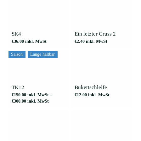
können
auf
der
Produktseite
gewählt
werden
SK4
Ein letzter Gruss 2
€
36.00
inkl. MwSt
€
2.40
inkl. MwSt
Saison
Lange haltbar
Dieses
Produkt
weist
mehrere
TK12
Bukettschleife
Varianten
€
150.00
inkl. MwSt
–
€
12.00
inkl. MwSt
auf.
€
300.00
inkl. MwSt
Die
Optionen
können
auf
der
Produktseite
gewählt