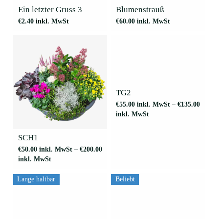
werden
Ein letzter Gruss 3
Blumenstrauß
€
2.40
inkl. MwSt
€
60.00
inkl. MwSt
Dieses
Produkt
weist
mehrere
TG2
Varianten
€
55.00
inkl. MwSt
–
€
135.00
auf.
Dieses
inkl. MwSt
Die
Produkt
Optionen
weist
können
mehrere
SCH1
auf
Varianten
€
50.00
inkl. MwSt
–
€
200.00
der
auf.
inkl. MwSt
Produktseite
Die
gewählt
Optionen
werden
können
Lange haltbar
Beliebt
auf
der
Dieses
Produktseite
Produkt
gewählt