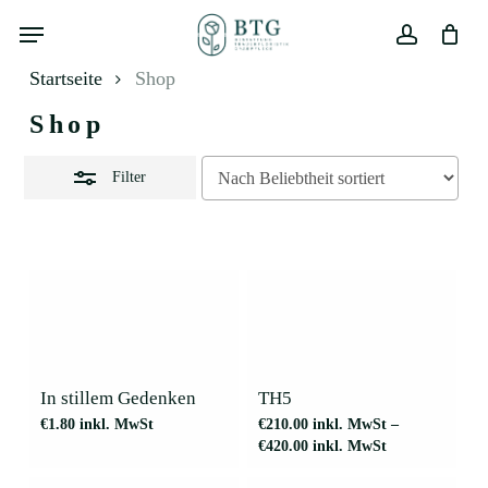
Skip
Menu
to
Close
main
Close
Warenkorb
account
Filters
Cart
content
Startseite
Shop
Shop
Filter
Dieses
Produkt
weist
mehrere
In stillem Gedenken
TH5
Varianten
€
1.80
inkl. MwSt
€
210.00
inkl. MwSt
–
auf.
€
420.00
inkl. MwSt
Die
Optionen