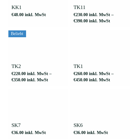
weist
werden
mehrere
KK1
TK11
Varianten
€
48.00
inkl. MwSt
€
230.00
inkl. MwSt
–
auf.
€
390.00
inkl. MwSt
Die
Optionen
können
Beliebt
auf
der
Dieses
Dieses
Produktseite
Produkt
Produkt
gewählt
weist
weist
werden
mehrere
mehrere
TK2
TK1
Varianten
Varianten
€
220.00
inkl. MwSt
–
€
260.00
inkl. MwSt
–
auf.
auf.
€
350.00
inkl. MwSt
€
450.00
inkl. MwSt
Die
Die
Optionen
Optionen
können
können
auf
auf
der
der
Produktseite
Produktseite
gewählt
gewählt
werden
werden
SK7
SK6
€
36.00
inkl. MwSt
€
36.00
inkl. MwSt